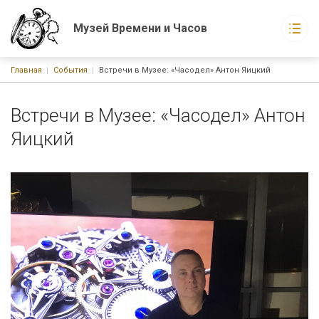
Музей Времени и Часов
Строка навигации
Главная
События
Встречи в Музее: «Часодел» Антон Яицкий
Музей Времени и Часов
Основная навигация
О музее
Экспонаты музея
Встречи в Музее: «Часодел» Антон
Новости
Яицкий
События
Статьи
Книги
г. Москва, ул. Русаковская, д. 1
График работы:
С 10-00 до 21-00 ежедневно без выходных
Watchmuseum@ya.ru
+7-926-223-15-60