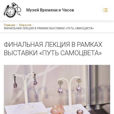
Музей Времени и Часов
Строка навигации
Главная
Новости
Музей Времени и Часов
ФИНАЛЬНАЯ ЛЕКЦИЯ В РАМКАХ ВЫСТАВКИ «ПУТЬ САМОЦВЕТА»
Основная навигация
О музее
Экспонаты музея
ФИНАЛЬНАЯ ЛЕКЦИЯ В РАМКАХ
Новости
События
ВЫСТАВКИ «ПУТЬ САМОЦВЕТА»
Статьи
Книги
г. Москва, ул. Русаковская, д. 1
График работы:
С 10-00 до 21-00 ежедневно без выходных
Watchmuseum@ya.ru
+7-926-223-15-60