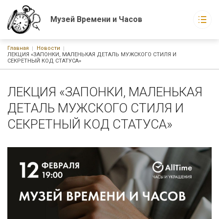
Музей Времени и Часов
Строка навигации
Главная
Новости
Музей Времени и Часов
ЛЕКЦИЯ «ЗАПОНКИ, МАЛЕНЬКАЯ ДЕТАЛЬ МУЖСКОГО СТИЛЯ И
Основная навигация
СЕКРЕТНЫЙ КОД СТАТУСА»
О музее
Экспонаты музея
Новости
ЛЕКЦИЯ «ЗАПОНКИ, МАЛЕНЬКАЯ
События
Статьи
ДЕТАЛЬ МУЖСКОГО СТИЛЯ И
Книги
СЕКРЕТНЫЙ КОД СТАТУСА»
г. Москва, ул. Русаковская, д. 1
График работы:
С 10-00 до 21-00 ежедневно без выходных
Watchmuseum@ya.ru
+7-926-223-15-60