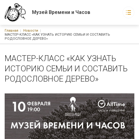
Музей Времени и Часов
Строка навигации
Главная
Новости
Музей Времени и Часов
МАСТЕР-КЛАСС «КАК УЗНАТЬ ИСТОРИЮ СЕМЬИ И СОСТАВИТЬ
Основная навигация
РОДОСЛОВНОЕ ДЕРЕВО»
О музее
Экспонаты музея
Новости
МАСТЕР-КЛАСС «КАК УЗНАТЬ
События
Статьи
ИСТОРИЮ СЕМЬИ И СОСТАВИТЬ
Книги
РОДОСЛОВНОЕ ДЕРЕВО»
г. Москва, ул. Русаковская, д. 1
График работы:
С 10-00 до 21-00 ежедневно без выходных
Watchmuseum@ya.ru
+7-926-223-15-60