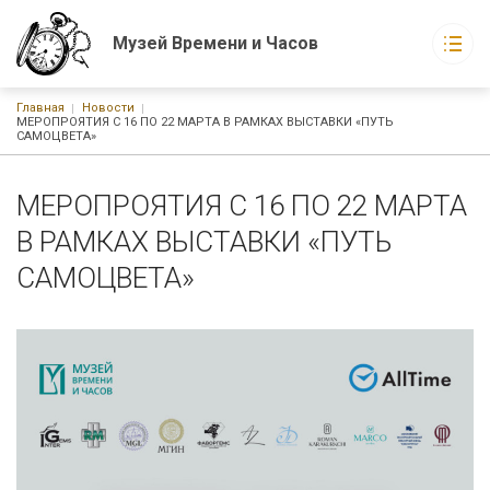
Музей Времени и Часов
Строка навигации
Главная
Новости
Музей Времени и Часов
МЕРОПРОЯТИЯ С 16 ПО 22 МАРТА В РАМКАХ ВЫСТАВКИ «ПУТЬ
Основная навигация
САМОЦВЕТА»
О музее
Экспонаты музея
Новости
МЕРОПРОЯТИЯ С 16 ПО 22 МАРТА
События
Статьи
В РАМКАХ ВЫСТАВКИ «ПУТЬ
Книги
САМОЦВЕТА»
г. Москва, ул. Русаковская, д. 1
График работы:
С 10-00 до 21-00 ежедневно без выходных
Watchmuseum@ya.ru
+7-926-223-15-60