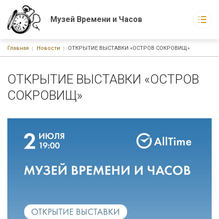
Музей Времени и Часов
Строка навигации
Главная
Новости
ОТКРЫТИЕ ВЫСТАВКИ «ОСТРОВ СОКРОВИЩ»
Музей Времени и Часов
Основная навигация
О музее
Экспонаты музея
ОТКРЫТИЕ ВЫСТАВКИ «ОСТРОВ
Новости
СОКРОВИЩ»
События
Статьи
Книги
г. Москва, ул. Русаковская, д. 1
График работы:
С 10-00 до 21-00 ежедневно без выходных
Watchmuseum@ya.ru
+7-926-223-15-60