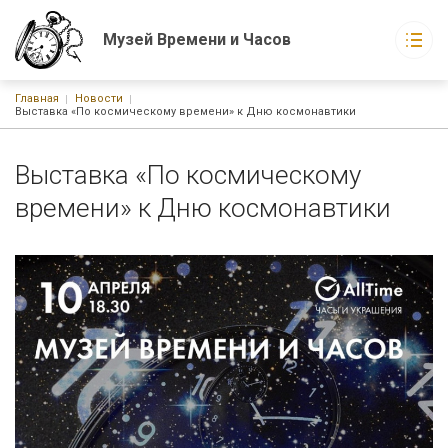
Музей Времени и Часов
Строка навигации
Главная
Новости
Музей Времени и Часов
Выставка «По космическому времени» к Дню космонавтики
Основная навигация
О музее
Экспонаты музея
Выставка «По космическому
Новости
События
времени» к Дню космонавтики
Статьи
Книги
г. Москва, ул. Русаковская, д. 1
График работы:
С 10-00 до 21-00 ежедневно без выходных
Watchmuseum@ya.ru
+7-926-223-15-60