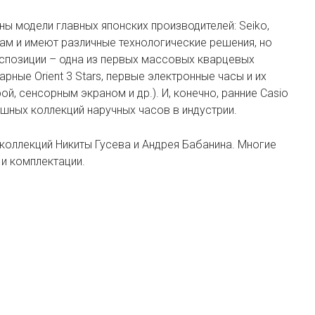
ны модели главных японских производителей: Seiko,
иодам и имеют различные технологические решения, но
кспозиции – одна из первых массовых кварцевых
рные Orient 3 Stars, первые электронные часы и их
й, сенсорным экраном и др.). И, конечно, ранние Casio
шных коллекций наручных часов в индустрии.
коллекций Никиты Гусева и Андрея Бабанина. Многие
 и комплектации.