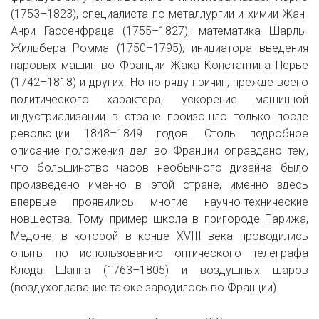
(1753–1823), специалиста по металлургии и химии Жан-
Анри Гассенфраца (1755–1827), математика Шарль-
Жильбера Ромма (1750–1795), инициатора введения
паровых машин во Франции Жака Константина Перье
(1742–1818) и других. Но по ряду причин, прежде всего
политического характера, ускорение машинной
индустриализации в стране произошло только после
революции 1848–1849 годов. Столь подробное
описание положения дел во Франции оправдано тем,
что большинство часов необычного дизайна было
произведено именно в этой стране, именно здесь
впервые проявились многие научно-технические
новшества. Тому пример школа в пригороде Парижа,
Медоне, в которой в конце XVIII века проводились
опыты по использованию оптического телеграфа
Клода Шаппа (1763–1805) и воздушных шаров
(воздухоплавание также зародилось во Франции).