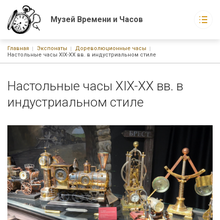
Музей Времени и Часов
Строка навигации
Главная
Экспонаты
Дореволюционные часы
Музей Времени и Часов
Настольные часы XIX-XX вв. в индустриальном стиле
Основная навигация
О музее
Экспонаты музея
Настольные часы XIX-XX вв. в
Новости
События
индустриальном стиле
Статьи
Книги
г. Москва, ул. Русаковская, д. 1
График работы:
С 10-00 до 21-00 ежедневно без выходных
Watchmuseum@ya.ru
+7-926-223-15-60