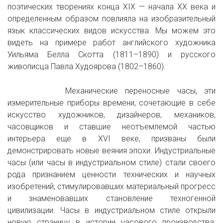
поэтических творениях конца XIX — начала XX века и
определенным образом повлияла на изобразительный
язык классических видов искусства. Мы можем это
видеть на примере работ английского художника
Уильяма Белла Скотта (1811–1890) и русского
живописца Павла Худоярова (1802–1860).
Механические переносные часы, эти
измерительные приборы времени, сочетающие в себе
искусство художников, дизайнеров, механиков,
часовщиков и ставшие неотъемлемой частью
интерьера еще в XVI веке, призваны были
демонстрировать новые веяния эпохи. Индустриальные
часы (или часы в индустриальном стиле) стали своего
рода признанием ценности технических и научных
изобретений, стимулировавших материальный прогресс
и знаменовавших становление техногенной
цивилизации. Часы в индустриальном стиле открыли
новую страницу в истории часового производства,